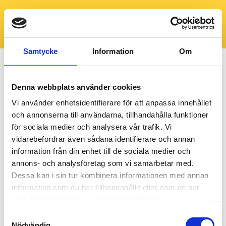
Samtycke
Information
Om
Denna webbplats använder cookies
Vi använder enhetsidentifierare för att anpassa innehållet
och annonserna till användarna, tillhandahålla funktioner
för sociala medier och analysera vår trafik. Vi
vidarebefordrar även sådana identifierare och annan
information från din enhet till de sociala medier och
annons- och analysföretag som vi samarbetar med.
Dessa kan i sin tur kombinera informationen med annan
information som du har tillhandahållit eller som de har
samlat in när du har använt deras tjänster.
Samtyckesval
Nödvändig