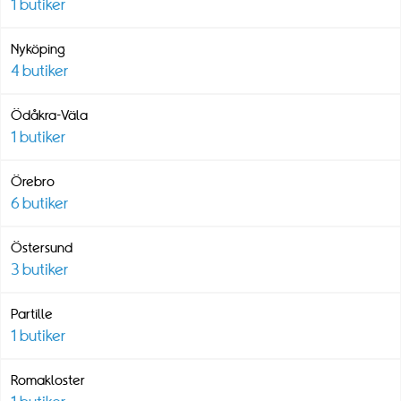
1
butiker
Nyköping
4
butiker
Ödåkra-Väla
1
butiker
Örebro
6
butiker
Östersund
3
butiker
Partille
1
butiker
Romakloster