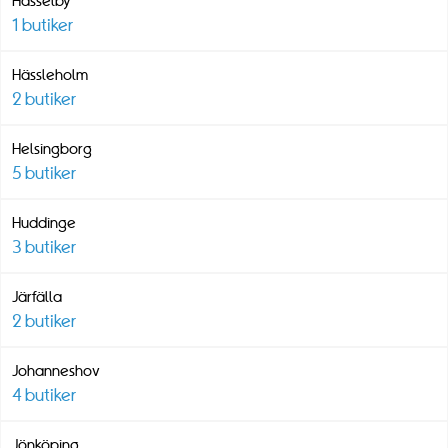
Hässelby
1
butiker
Hässleholm
2
butiker
Helsingborg
5
butiker
Huddinge
3
butiker
Järfälla
2
butiker
Johanneshov
4
butiker
Jönköping