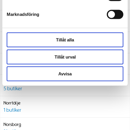
1
butiker
Marknadsföring
Mjölby
1
butiker
Mölndal
Tillåt alla
2
butiker
Tillåt urval
Nässjö
1
butiker
Avvisa
Norrköping
5
butiker
Norrtälje
1
butiker
Norsborg