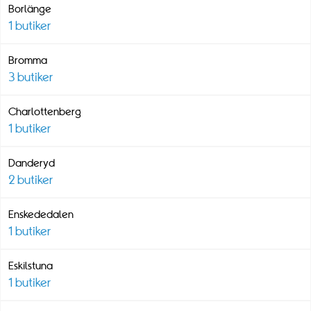
Borlänge
1
butiker
Bromma
3
butiker
Charlottenberg
1
butiker
Danderyd
2
butiker
Enskededalen
1
butiker
Eskilstuna
1
butiker