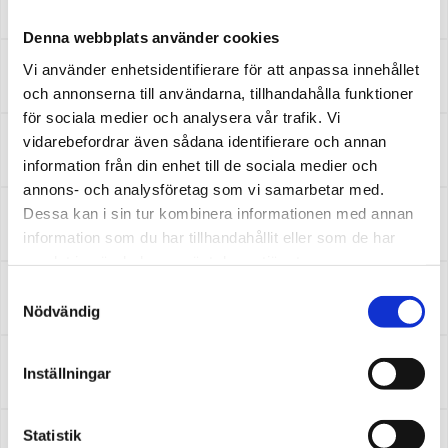
2
butiker
Denna webbplats använder cookies
Lidingö
Vi använder enhetsidentifierare för att anpassa innehållet
1
butiker
och annonserna till användarna, tillhandahålla funktioner
för sociala medier och analysera vår trafik. Vi
Lidköping
vidarebefordrar även sådana identifierare och annan
1
butiker
information från din enhet till de sociala medier och
annons- och analysföretag som vi samarbetar med.
Linköping
Dessa kan i sin tur kombinera informationen med annan
5
butiker
information som du har tillhandahållit eller som de har
samlat in när du har använt deras tjänster.
Luleå
Samtyckesval
2
butiker
Nödvändig
Lund
Inställningar
5
butiker
Märsta
Statistik