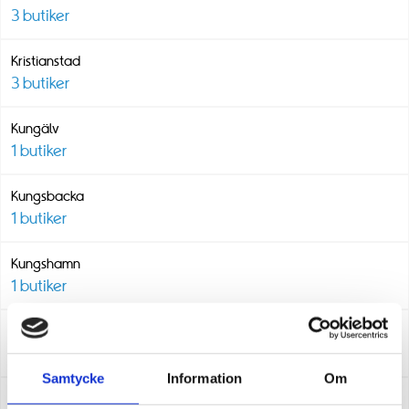
3
butiker
Kristianstad
3
butiker
Kungälv
1
butiker
Kungsbacka
1
butiker
Kungshamn
1
butiker
Landskrona
1
butiker
Samtycke
Information
Om
Landvetter