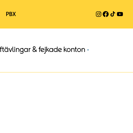
PBX
fftävlingar & fejkade konton