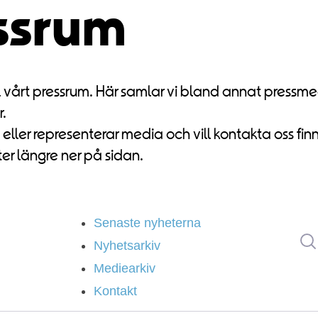
ssrum
l vårt pressrum. Här samlar vi bland annat press
r.
t eller representerar media och vill kontakta oss fin
er längre ner på sidan.