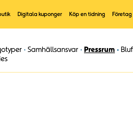
butik
Digitala kuponger
Köp en tidning
Företag
gotyper
Samhällsansvar
Pressrum
Blu
ies