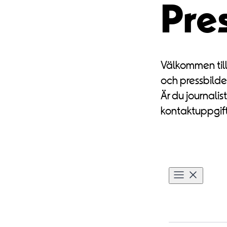
Pre
Välkommen til
och pressbilde
Är du journalis
kontaktuppgift