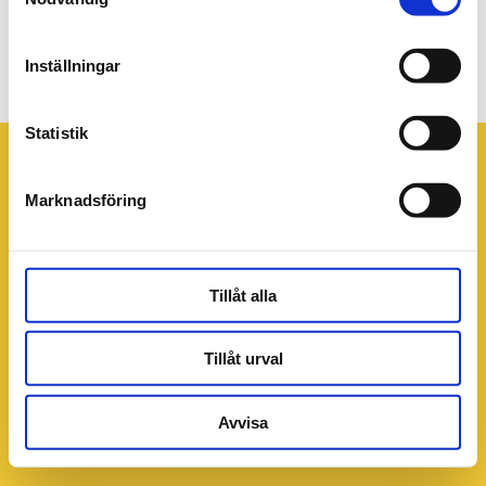
PB_web_a_v43-
44_960x640px
Inställningar
Statistik
Marknadsföring
Tillåt alla
Tillåt urval
Avvisa