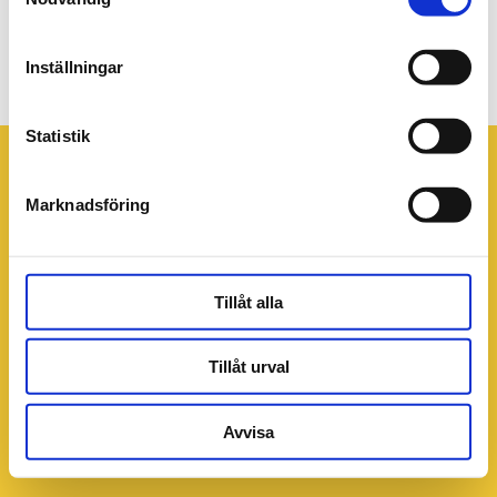
PB web Digitala
kuponger_960x640px 2
Inställningar
Statistik
Marknadsföring
Tillåt alla
Tillåt urval
Avvisa