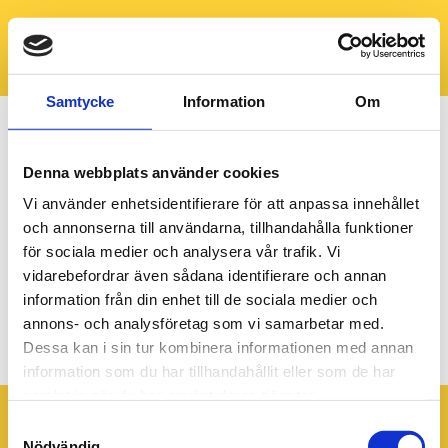
Samtycke
Information
Om
Denna webbplats använder cookies
Vi använder enhetsidentifierare för att anpassa innehållet
och annonserna till användarna, tillhandahålla funktioner
för sociala medier och analysera vår trafik. Vi
vidarebefordrar även sådana identifierare och annan
information från din enhet till de sociala medier och
annons- och analysföretag som vi samarbetar med.
Hero_v48-50_1920x640px
Dessa kan i sin tur kombinera informationen med annan
information som du har tillhandahållit eller som de har
samlat in när du har använt deras tjänster.
Samtyckesval
Nödvändig