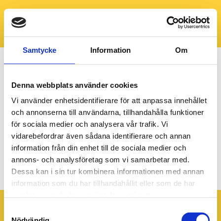
Samtycke
Information
Om
Denna webbplats använder cookies
Vi använder enhetsidentifierare för att anpassa innehållet
och annonserna till användarna, tillhandahålla funktioner
för sociala medier och analysera vår trafik. Vi
vidarebefordrar även sådana identifierare och annan
information från din enhet till de sociala medier och
annons- och analysföretag som vi samarbetar med.
Hero_v37-38_1920x640px (1)
Dessa kan i sin tur kombinera informationen med annan
information som du har tillhandahållit eller som de har
samlat in när du har använt deras tjänster.
Samtyckesval
Nödvändig