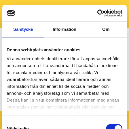
Samtycke
Information
Om
Denna webbplats använder cookies
Vi använder enhetsidentifierare för att anpassa innehållet
och annonserna till användarna, tillhandahålla funktioner
för sociala medier och analysera vår trafik. Vi
vidarebefordrar även sådana identifierare och annan
information från din enhet till de sociala medier och
annons- och analysföretag som vi samarbetar med.
Hero_v22-24_1920x640px
Dessa kan i sin tur kombinera informationen med annan
information som du har tillhandahållit eller som de har
samlat in när du har använt deras tjänster.
Samtyckesval
Nödvändig