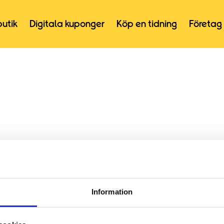
butik
Digitala kuponger
Köp en tidning
Företag
Information