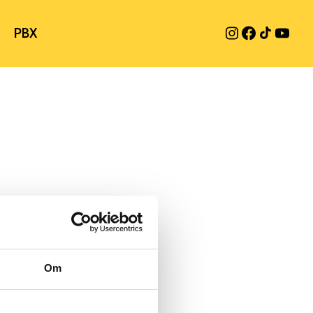
PBX
Om