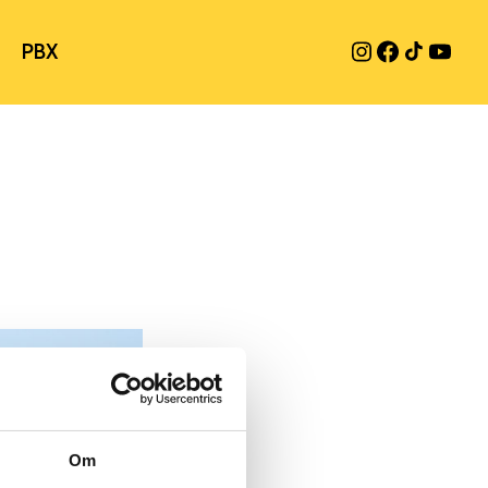
PBX
Om