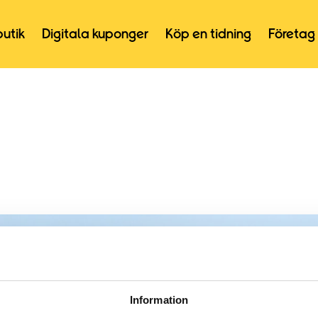
butik
Digitala kuponger
Köp en tidning
Företag
Information