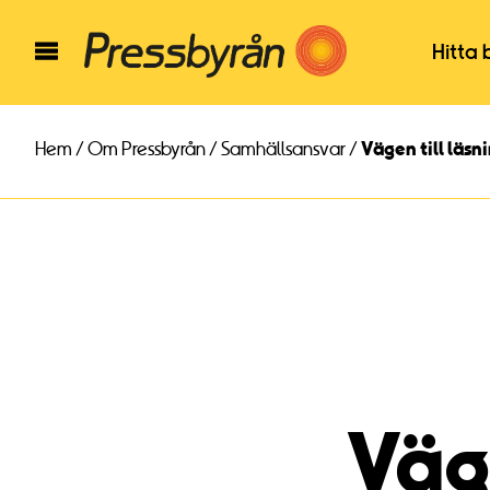
Hitta 
Hem
/
Om Pressbyrån
/
Samhällsansvar
/
Vägen till läsn
Väge