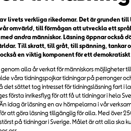
 av livets verkliga rikedomar. Det är grunden till 
 vår omvärld, till förmågan att utveckla ett spr
ed andra människor. Läsning öppnar också dör
ldar. Till skratt, till gråt, till spänning, tankar 
 också en viktig komponent för ett demokratiskt
genom alla år verkat för människors möjligheter till
de våra tidningspojkar tidningar på perronger och
å det sättet tog intresset för tidningsläsning fart i l
es första inrikesflyg för att få ut tidningar i hela Sv
.Än idag är läsning en av hörnpelarna i vår verksam
ör att göra läsning tillgänglig för alla. Med över 250
 störst på tidningar i Sverige. Målet är att alla ska 
hos oss.