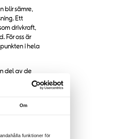
n blir sämre,
ning. Ett
som drivkraft,
. För oss är
spunkten i hela
en del av de
 bland annat
-klippet.
Om
andahålla funktioner för