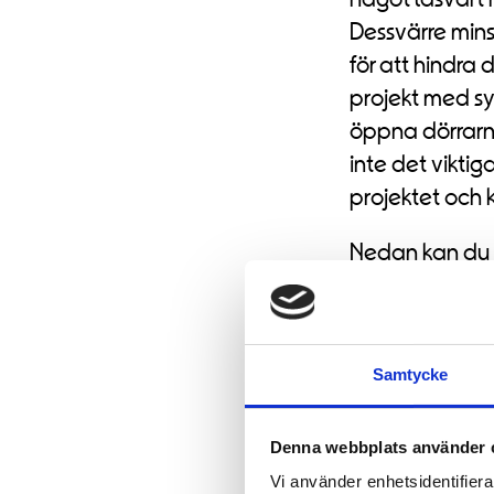
Dessvärre minsk
för att hindra 
projekt med syf
öppna dörrarna 
inte det vikti
projektet och 
Nedan kan du s
aktiviteter vi 
med
Läsrörels
Du behöver
acc
Samtycke
Denna webbplats använder 
Vi använder enhetsidentifierar