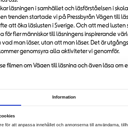
ar läsningen i samhället och läsförståelsen i skola
den trenden startade vi på Pressbyrån Vägen till läs
te att öka läslusten i Sverige. Och att med lusten 
för fler människor till läsningens inspirerande värld
ga vad man läser, utan att man läser. Det är utgång
kommer genomsyra alla aktiviteter vi genomför.
e filmen om Vägen till läsning och även läsa om 
drivit i projektet. I Vägen till läsning samarbetar vi
en
och
En läsande klass
.
eptera marknadsförings-cookies
för att se youtube
Information
cookies
e för att anpassa innehållet och annonserna till användarna, tillh