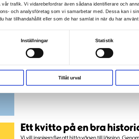
vår trafik. Vi vidarebefordrar även sådana identifierare och anna
nnons- och analysföretag som vi samarbetar med. Dessa kan i sin
har tillhandahållit eller som de har samlat in när du har använt 
Inställningar
Statistik
Om Läsbyrån
För att uppmuntra till mer läsning har Pressbyrån tagi
som riktar in sig på bok- och serietitlar till barn i mell
Tillåt urval
Ett kvitto på en bra histori
Vi vill inspirera fler att hitta vägen till läsning. Gen