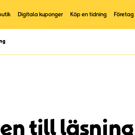
butik
Digitala kuponger
Köp en tidning
Företag
ing
n till läsning