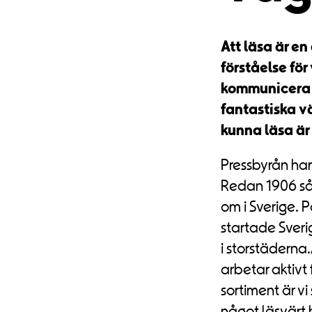
Att läsa är en
förståelse för
kommunicera m
fantastiska vär
kunna läsa är
Pressbyrån har 
Redan 1906 sål
om i Sverige. P
startade Sverig
i storstäderna
arbetar aktivt f
sortiment är vi
något läsvärt 