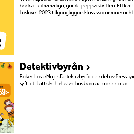
böcker på hederliga, gamla papperskvitton. Ett kvitto
Läslovet 2023 tillgängliggörs klassiska romaner och ba
Detektivbyrån
Boken LasseMajas Detektivbyrå är en del av Pressbyrån
syftar till att öka läslusten hos barn och ungdomar.