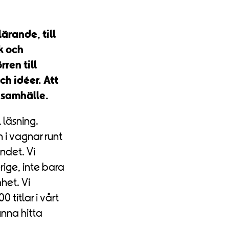
lärande, till
åk och
ren till
och idéer. Att
 samhälle.
 läsning.
 i vagnar runt
andet. Vi
erige, inte bara
het. Vi
0 titlar i vårt
kunna hitta