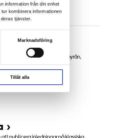
n information från din enhet
 tur kombinera informationen
deras tjänster.
Marknadsföring
t fram den digitala tjänsten Läsbyrån,
anstadiet. Tjänsten är gratis.
Tillåt alla
a
om att publicera inledningar på klassiska