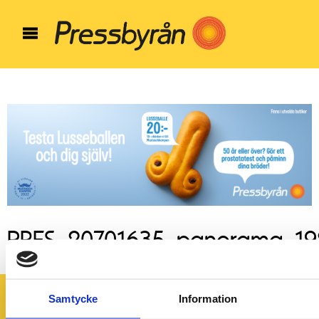
PRES_20701635_panorama_19
Samtycke
Information