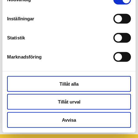
Inställningar
Statistik
Marknadsföring
Tillåt alla
Tillåt urval
MatthiasVanArkel-0797
Avvisa