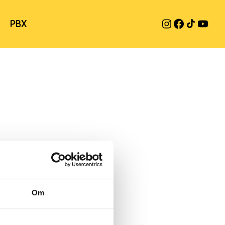
PBX
Om