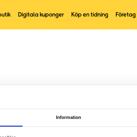
butik
Digitala kuponger
Köp en tidning
Företag
Information