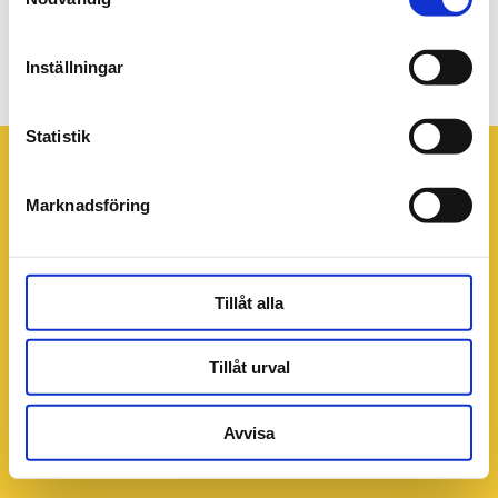
pb-webb-gluten-laktos-block-
960x640px
Inställningar
Statistik
Marknadsföring
Tillåt alla
Tillåt urval
Avvisa