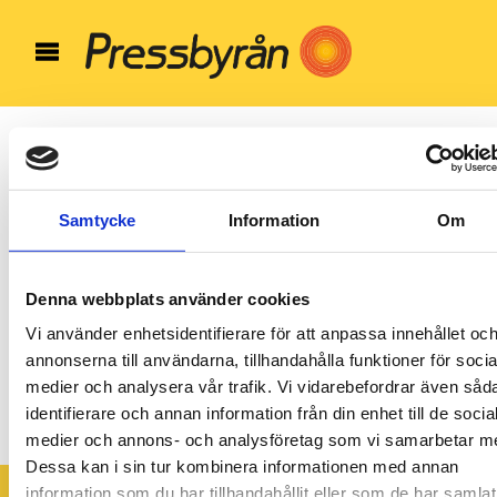
Samtycke
Information
Om
Denna webbplats använder cookies
Vi använder enhetsidentifierare för att anpassa innehållet oc
annonserna till användarna, tillhandahålla funktioner för socia
2022-02-
medier och analysera vår trafik. Vi vidarebefordrar även såd
16_Werlabs_grafik_web_1920x
identifierare och annan information från din enhet till de socia
medier och annons- och analysföretag som vi samarbetar m
Dessa kan i sin tur kombinera informationen med annan
information som du har tillhandahållit eller som de har samlat