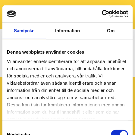
Samtycke
Information
Om
Denna webbplats använder cookies
PB_web_v10-12_960x640px
Vi använder enhetsidentifierare för att anpassa innehållet
och annonserna till användarna, tillhandahålla funktioner
för sociala medier och analysera vår trafik. Vi
vidarebefordrar även sådana identifierare och annan
information från din enhet till de sociala medier och
annons- och analysföretag som vi samarbetar med.
Dessa kan i sin tur kombinera informationen med annan
information som du har tillhandahållit eller som de har
samlat in när du har använt deras tjänster.
Samtyckesval
Nödvändig