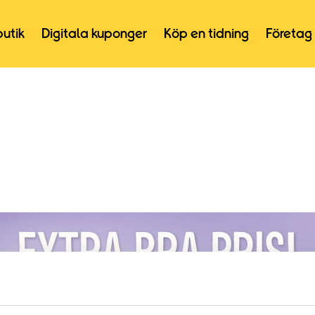
butik
Digitala kuponger
Köp en tidning
Företag