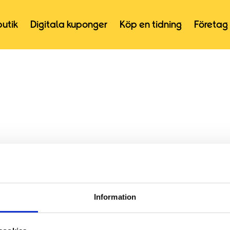
butik
Digitala kuponger
Köp en tidning
Företag
Information