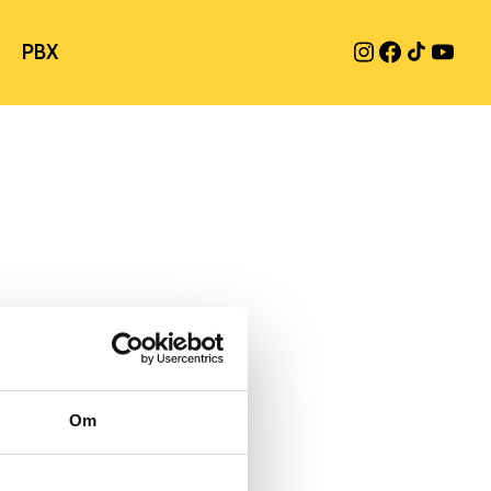
PBX
Om