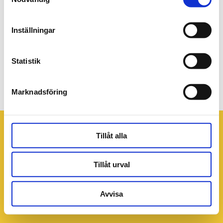
Inställningar
Statistik
PB-at-work-1-1
Marknadsföring
Tillåt alla
Tillåt urval
Avvisa