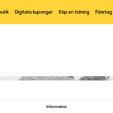
butik
Digitala kuponger
Köp en tidning
Företag
Information