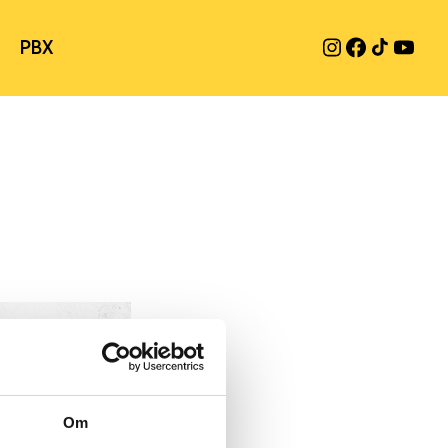
PBX
Om