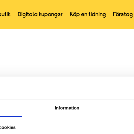
butik
Digitala kuponger
Köp en tidning
Företag
Information
cookies