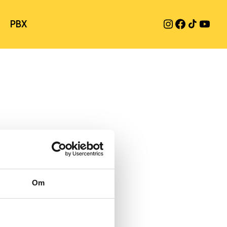
PBX
Om