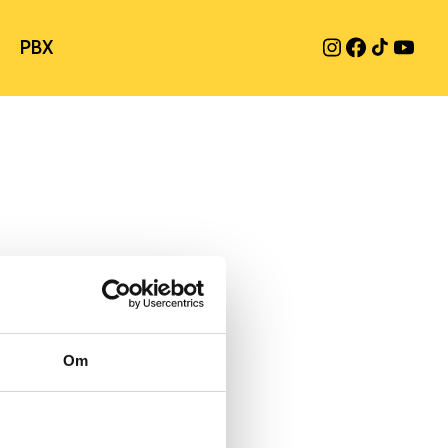
PBX
Om