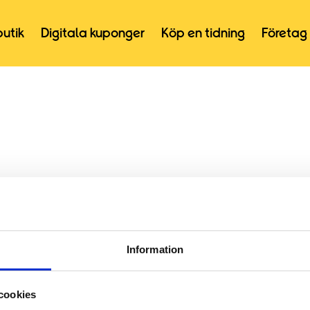
butik
Digitala kuponger
Köp en tidning
Företag
Information
cookies