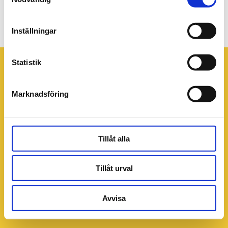
glassbyran-
bestallningsblankett
Inställningar
Statistik
Marknadsföring
Tillåt alla
Tillåt urval
Avvisa