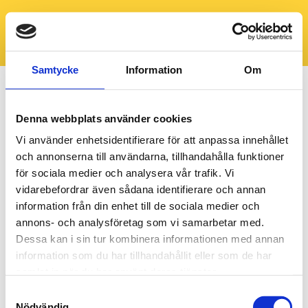
Samtycke
Information
Om
Denna webbplats använder cookies
Vi använder enhetsidentifierare för att anpassa innehållet
och annonserna till användarna, tillhandahålla funktioner
för sociala medier och analysera vår trafik. Vi
vidarebefordrar även sådana identifierare och annan
information från din enhet till de sociala medier och
annons- och analysföretag som vi samarbetar med.
Dessa kan i sin tur kombinera informationen med annan
information som du har tillhandahållit eller som de har
samlat in när du har använt deras tjänster.
Samtyckesval
Nödvändig